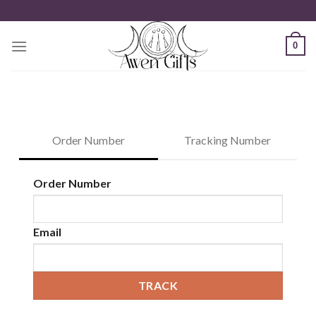
Zum
Inhalt
springen
0
Order Number
Tracking Number
TRACK
Order Number
Email
TRACK