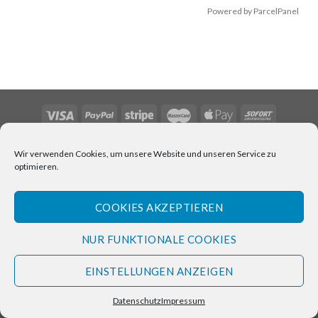
Powered by ParcelPanel
VERSAND
WIDERRUFSRECHT
DATENSCHUTZ
IMPRESSUM
Wir verwenden Cookies, um unsere Website und unseren Service zu
Copyright 2026 ©
Awen Gifts
optimieren.
COOKIES AKZEPTIEREN
NUR FUNKTIONALE COOKIES
EINSTELLUNGEN ANZEIGEN
Datenschutz
Impressum