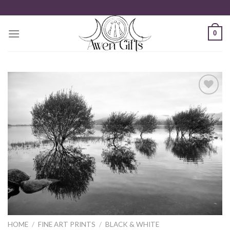
Zum
Inhalt
springen
0
Add to
wishlist
HOME
/
FINE ART PRINTS
/
BLACK & WHITE